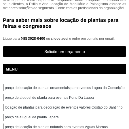
móveis para evento corporativo. Disponibilizando o suporte necessário aos
seus clientes, a Estilo e Arte Locação de Mobiliário e Paisagismo oferece as
melhores soluções do segmento. Conte com os profissionais da organização!
Para saber mais sobre locação de plantas para
feiras e congressos
Ligue para
(48) 3028-0400
ou
clique aqui
e entre em contato por email.
Solicite um orçamento
MENU
preço de locação de plantas ornamentais para eventos Lagoa da Conceição
preço de aluguel de planta para eventos Porto Da Lagoa
locação de plantas para decoração de eventos valores Costão do Santinho
preço de aluguel de planta Tapera
preço de locação de plantas naturais para eventos Águas Mornas