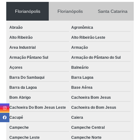
preço de locação de plantas para decoração de eventos Saco dos Limões
aluguel de plantas naturais Barra Velha
Florianópolis
Florianópolis
Santa Catarina
locação de plantas naturais Vargem Grande
Abraão
Agronômica
qual o valor de aluguel de plantas para eventos corporativos Carianos
Alto Ribeirão
Alto Ribeirão Leste
locação de paisagismo para feiras e congressos valores Costeira Do
Ribeirão
Area Industrial
Armação
Armação Pântano Sul
Armação do Pântano do Sul
aluguel de plantas para eventos corporativos valores Pomerode
Açores
Balneário
locação de paisagismo para feiras e congressos Cachoeira Bom Jesus
Barra Do Sambaqui
Barra Lagoa
aluguel de planta Campeche
Barra da Lagoa
Base Aérea
preço de aluguel de plantas para eventos Timbó
Bom Abrigo
Cachoeira Bom Jesus
qual o valor de aluguel de plantas para eventos corporativos Saco dos
Limões
Cachoeira Do Bom Jesus Leste
Cachoeira do Bom Jesus
locação de plantas para decoração de eventos Ingleses
Cacupé
Caiera
locação de plantas naturais valores Centrosul
Campeche
Campeche Central
qual o valor de aluguel de plantas para eventos Saco dos Limões
Campeche Leste
Campeche Norte