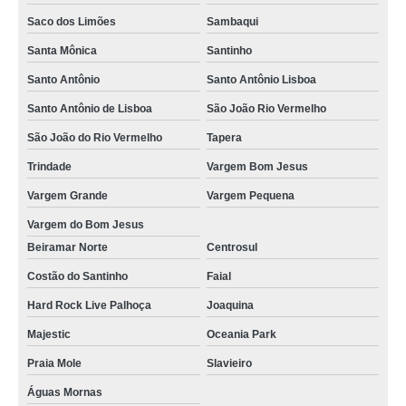
Saco dos Limões
Sambaqui
preço de locação de plantas ornamentais para eventos Santo Antônio de
Lisboa
Santa Mônica
Santinho
qual o valor de aluguel de planta Brusque
Santo Antônio
Santo Antônio Lisboa
locação de plantas ornamentais para eventos Joinville
Santo Antônio de Lisboa
São João Rio Vermelho
preço de aluguel de plantas para eventos corporativos Águas Mornas
São João do Rio Vermelho
Tapera
aluguel de planta valores Centro
Trindade
Vargem Bom Jesus
locação de plantas para decoração de eventos valores Açores
Vargem Grande
Vargem Pequena
locação de plantas naturais para eventos Barra Do Sambaqui
Vargem do Bom Jesus
Beiramar Norte
Centrosul
locação de plantas naturais Rio Tavares Central
Costão do Santinho
Faial
qual o valor de locação de plantas para feiras e congressos Rio Vermelho
Hard Rock Live Palhoça
Joaquina
locação de paisagismo para feiras e congressos valores Cachoeira Do Bom
Jesus Leste
Majestic
Oceania Park
preço de aluguel de plantas naturais Ingleses Sul
Praia Mole
Slavieiro
locação de plantas para feiras e congressos Campeche Norte
Águas Mornas