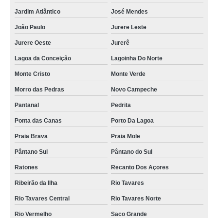
Jardim Atlântico
José Mendes
aluguel de planta valores Lagoa da Conceição
João Paulo
Jurere Leste
qual o valor de locação de plantas para feiras e congressos Jardim Atlântico
Jurere Oeste
Jurerê
aluguel de plantas naturais Ribeirão da Ilha
Lagoa da Conceição
Lagoinha Do Norte
aluguel de plantas naturais valores Jurere Oeste
Monte Cristo
Monte Verde
locação de plantas para stands Rio Tavares
Morro das Pedras
Novo Campeche
qual o valor de locação de plantas para decoração de eventos Slavieiro
Pantanal
Pedrita
preço de aluguel de plantas naturais Sambaqui
Ponta das Canas
Porto Da Lagoa
aluguel de plantas para eventos valores Canasvieiras
Praia Brava
Praia Mole
preço de locação de plantas para feiras e congressos Cachoeira Bom Jesus
Pântano Sul
Pântano do Sul
aluguel de plantas naturais valores José Mendes
Ratones
Recanto Dos Açores
aluguel de plantas para eventos Joinville
Ribeirão da Ilha
Rio Tavares
aluguel de planta para eventos Armação
Rio Tavares Central
Rio Tavares Norte
locação de plantas naturais para eventos valores Rio Tavares Central
Rio Vermelho
Saco Grande