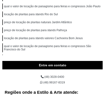
qual o valor de locação de paisagismo para feiras e congressos João Paulo
locação de plantas para stands Rio do Sul
preço de locação de plantas naturais Jardim Atlântico
preço de locação de plantas para stands Palhoça
locação de plantas para stands valores Cachoeira Bom Jesus
qual o valor de locação de paisagismo para feiras e congressos São
Francisco do Sul
preço de locação de paisagismo para feiras e congressos Coloninha
Entre em contato
preço de aluguel de plantas para eventos Monte Cristo
aluguel de planta para eventos Lagoa da Conceição
(48) 3028-0400
aluguel de planta Pântano Sul
(48) 99167-8319
preço de aluguel de planta para eventos Bom Retiro
Regiões onde a Estilo & Arte atende:
preço de aluguel de planta Itacorubi