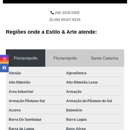
aluguel de poltronas para casamento Bom Abrigo
(48) 3028-0400
aluguel de cadeiras poltrona Abraão
(48) 99167-8319
valor de aluguel de mini poltrona Ingleses
Regiões onde a Estilo & Arte atende:
poltrona para alugar valor Capivari
aluguel de poltronas reclináveis valor Armação Pântano Sul
preço de aluguel de poltronas para evento Campeche Sul
Florianópolis
Florianópolis
Santa Catarina
valor de locação de poltronas para casamento Coloninha
Abraão
Agronômica
aluguel de poltronas reclináveis preço Palhoça
Alto Ribeirão
Alto Ribeirão Leste
aluguel de poltronas reclináveis preço Agronômica
Area Industrial
Armação
poltrona para alugar preço Campeche Central
Armação Pântano Sul
Armação do Pântano do Sul
preço de aluguel de poltronas reclináveis Abraão
Açores
Balneário
valor de aluguel de poltronas para casamento Jurere Leste
Barra Do Sambaqui
Barra Lagoa
valor de aluguel de cadeiras poltrona Barra Do Sambaqui
Barra da Lagoa
Base Aérea