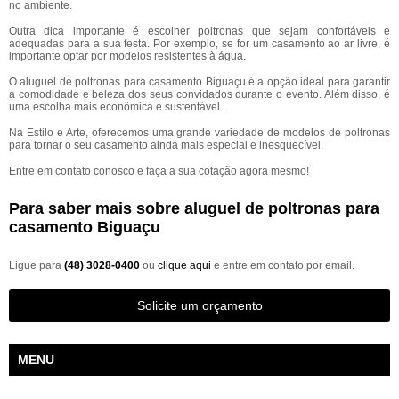
no ambiente.
Outra dica importante é escolher poltronas que sejam confortáveis e
adequadas para a sua festa. Por exemplo, se for um casamento ao ar livre, é
importante optar por modelos resistentes à água.
O aluguel de poltronas para casamento Biguaçu é a opção ideal para garantir
a comodidade e beleza dos seus convidados durante o evento. Além disso, é
uma escolha mais econômica e sustentável.
Na Estilo e Arte, oferecemos uma grande variedade de modelos de poltronas
para tornar o seu casamento ainda mais especial e inesquecível.
Entre em contato conosco e faça a sua cotação agora mesmo!
Para saber mais sobre aluguel de poltronas para
casamento Biguaçu
Ligue para
(48) 3028-0400
ou
clique aqui
e entre em contato por email.
Solicite um orçamento
MENU