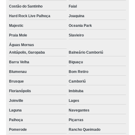
Costão do Santinho
Faial
locação de poltronas para casamento Biguaçu
Hard Rock Live Palhoça
Joaquina
aluguel de poltronas para festas valor Costeira do Pirajubaé
Majestic
Oceania Park
aluguel de poltronas reclináveis São Francisco do Sul
Praia Mole
Slavieiro
aluguel poltrona preço Açores
Águas Mornas
preço de locação de poltronas para casamento Centro
Anitápolis, Garopaba
Balneário Camboriú
locação de poltronas para casamento valor Santo Antônio de Lisboa
Barra Velha
Biguaçu
aluguel de poltronas para casamento preço Itaguaçu
Blumenau
Bom Retiro
aluguel de poltrona reclinável Piçarras
Brusque
Camboriú
poltronas para locação Beiramar Norte
Florianópolis
Imbituba
aluguel poltrona valor Biguaçu
Joinville
Lages
locação de poltronas para casamento Santinho
Laguna
Navegantes
Palhoça
Piçarras
preço de locação de poltronas para eventos Cachoeira do Bom Jesus
Pomerode
Rancho Queimado
aluguel de cadeiras poltrona valor Açores