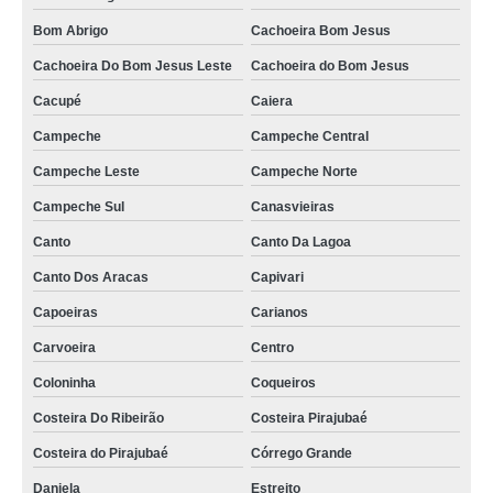
valor de aluguel de poltronas para evento Palhoça
Bom Abrigo
Cachoeira Bom Jesus
preço de aluguel de poltronas para festas Costeira do Pirajubaé
Cachoeira Do Bom Jesus Leste
Cachoeira do Bom Jesus
preço de aluguel poltrona Oceania Park
Cacupé
Caiera
valor de poltrona para alugar Costão do Santinho
Campeche
Campeche Central
valor de aluguel de poltronas para casamento Saco Grande
Campeche Leste
Campeche Norte
valor de aluguel de poltronas para evento Ingleses
Campeche Sul
Canasvieiras
aluguel de poltronas reclináveis valor Jurere Oeste
Canto
Canto Da Lagoa
locação de poltronas para eventos Oceania Park
Canto Dos Aracas
Capivari
poltrona para alugar preço Santa Mônica
Capoeiras
Carianos
aluguel de mini poltrona valor Monte Cristo
Carvoeira
Centro
Coloninha
Coqueiros
locação de poltronas para eventos valor Ingleses Norte
Costeira Do Ribeirão
Costeira Pirajubaé
preço de locação de poltronas para casamento Rio Tavares
Costeira do Pirajubaé
Córrego Grande
valor de poltronas para locação Ingleses Norte
Daniela
Estreito