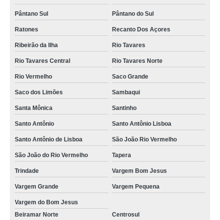
Pântano Sul
Pântano do Sul
preço de poltrona para alugar Campeche Sul
Ratones
Recanto Dos Açores
aluguel de poltronas para festas valor Vargem Bom Jesus
Ribeirão da Ilha
Rio Tavares
valor de aluguel de poltronas para festas Campeche Central
Rio Tavares Central
Rio Tavares Norte
preço de aluguel de poltrona reclinável Balneário Camboriú
Rio Vermelho
Saco Grande
poltrona para alugar Santo Antônio
Saco dos Limões
Sambaqui
valor de aluguel de poltrona reclinável Alto Ribeirão
Santa Mônica
Santinho
aluguel poltrona Bom Abrigo
Santo Antônio
Santo Antônio Lisboa
valor de poltronas para locação Campeche Norte
Santo Antônio de Lisboa
São João Rio Vermelho
valor de aluguel poltrona Oceania Park
São João do Rio Vermelho
Tapera
poltronas para locação Joaquina
Trindade
Vargem Bom Jesus
aluguel de mini poltrona Florianópolis
Vargem Grande
Vargem Pequena
preço de aluguel de poltronas para casamento Cachoeira Bom Jesus
Vargem do Bom Jesus
Beiramar Norte
Centrosul
preço de aluguel poltrona Córrego Grande