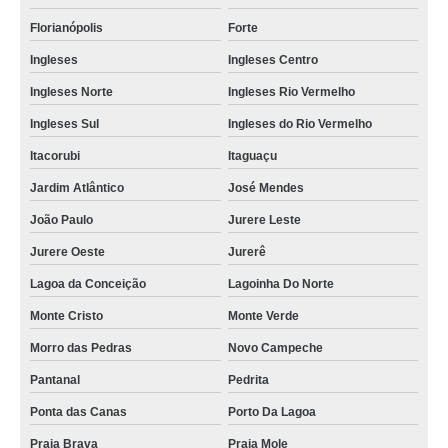
aluguel de poltrona reclinável valor Laguna
Florianópolis
Forte
aluguel poltrona Ingleses do Rio Vermelho
Ingleses
Ingleses Centro
locação de poltronas para eventos preço Lagoinha Do Norte
Ingleses Norte
Ingleses Rio Vermelho
aluguel de poltronas para casamento preço Ribeirão da Ilha
Ingleses Sul
Ingleses do Rio Vermelho
aluguel de poltronas para casamento Santo Antônio
Itacorubi
Itaguaçu
valor de aluguel de poltronas reclináveis Ingleses
Jardim Atlântico
José Mendes
poltrona para alugar Centrosul
João Paulo
Jurere Leste
aluguel de mini poltrona Capoeiras
Jurere Oeste
Jurerê
preço de aluguel de poltronas para casamento Faial
Lagoa da Conceição
Lagoinha Do Norte
aluguel de poltronas para evento valor Costeira Do Ribeirão
Monte Cristo
Monte Verde
locação de poltronas para casamento valor Blumenau
Morro das Pedras
Novo Campeche
aluguel de cadeiras poltrona preço Ponta das Canas
Pantanal
Pedrita
valor de aluguel de cadeiras poltrona Camboriú
Ponta das Canas
Porto Da Lagoa
Praia Brava
Praia Mole
aluguel de mini poltrona valor Abraão