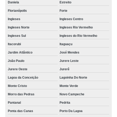
Daniela
Estreito
locação de cadeira de festa branca empresa Lagoinha Do Norte
Florianópolis
Forte
locação de cadeira de festa branca Pântano Sul
Ingleses
Ingleses Centro
locação de cadeira de festa Rio Tavares Norte
Ingleses Norte
Ingleses Rio Vermelho
serviço de locação de cadeira de ferro para festas Ingleses do Rio Vermelho
Ingleses Sul
Ingleses do Rio Vermelho
locação de cadeira e mesa para festas Florianópolis
Itacorubi
Itaguaçu
locação de cadeira dourada para festa Lagoinha Do Norte
Jardim Atlântico
José Mendes
onde faz locação de cadeira de ferro branca para festas Santinho
João Paulo
Jurere Leste
locação de cadeira para festa de 15 anos Praia Brava
Jurere Oeste
Jurerê
locação de cadeira para eventos Estreito
Lagoa da Conceição
Lagoinha Do Norte
locação de cadeiras douradas para festa São José
Monte Cristo
Monte Verde
locação de cadeiras douradas para festas Barra da Lagoa
Morro das Pedras
Novo Campeche
serviço de locação de cadeira de ferro para festas Barra da Lagoa
Pantanal
Pedrita
locação de cadeira dourada para festa empresa Campeche
Ponta das Canas
Porto Da Lagoa