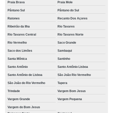
Praia Brava
Praia Mole
locação de cadeira de ferro branca para festas Campeche Sul
Pântano Sul
Pântano do Sul
onde faz locação de cadeira de ferro branca para festas Estreito
Ratones
Recanto Dos Açores
locação de cadeira dourada para festas empresa Costeira do Pirajubaé
Ribeirão da Ilha
Rio Tavares
serviço de locação de cadeira dourada para festas Anitápolis, Garopaba
Rio Tavares Central
Rio Tavares Norte
onde faz locação de cadeira para eventos Armação
Rio Vermelho
Saco Grande
locação de cadeira de ferro branca para festa Uribici
Saco dos Limões
Sambaqui
onde faz locação de cadeira de ferro para festa Santo Antônio de Lisboa
Santa Mônica
Santinho
locação de cadeira de festa branca empresa Recanto Dos Açores
Santo Antônio
Santo Antônio Lisboa
locação de cadeiras para festa de 15 anos Pomerode
Santo Antônio de Lisboa
São João Rio Vermelho
locação de cadeira para eventos corporativos Bom Abrigo
São João do Rio Vermelho
Tapera
locação de cadeira e mesa para festas Coloninha
Trindade
Vargem Bom Jesus
locação de cadeiras de festa branca Laguna
Vargem Grande
Vargem Pequena
locação de cadeira dourada para festas empresa Carianos
Vargem do Bom Jesus