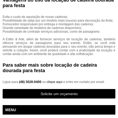
Vantagens do uso da locação de cadeira dourada
para festa
Evita o custo de aquisição de novas cadeiras;
Possibilidade de optar por um modelo mais luxuoso para decoração da festa;
Fornecedor responsável por entrega e montagem das cadeiras;
Grande variedade de modelos de cadeiras disponíveis;
Possibilidade de contratar serviços adicionais, como de paisagismo.
A Estilo & Arte, além de fornecer serviços de locação de cadeiras, também
oferece serviços de paisagismo para seu evento. Então, se você está
pensando em alugar cadeiras douradas para o seu evento, não perca tempo e
solicite a cotação. Assim, você poderá contar com a praticidade da locação e
contar ainda com um ambiente de qualidade e alta sofisticação.
Para saber mais sobre locação de cadeira
dourada para festa
Ligue para
(48) 3028-0400
ou
clique aqui
e entre em contato por email.
Solicite um orçamento
MENU