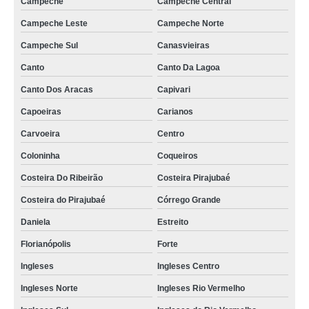
Campeche
Campeche Central
aluguel de móveis para festas Rio Vermelho
Campeche Leste
Campeche Norte
aluguel de mobiliario para festa Jurere Oeste
Campeche Sul
Canasvieiras
locação de mobiliario Monte Verde
Canto
Canto Da Lagoa
aluguel de poltronas para evento Coqueiros
Canto Dos Aracas
Capivari
valor de aluguel de moveis para casamento Barra Do Sambaqui
Capoeiras
Carianos
aluguel de moveis para eventos Itacorubi
Carvoeira
Centro
Coloninha
Coqueiros
aluguel de poltronas para evento valor Tapera
Costeira Do Ribeirão
Costeira Pirajubaé
valor de locação de plantas Ingleses Norte
Costeira do Pirajubaé
Córrego Grande
valor de locação de mobiliario Recanto Dos Açores
Daniela
Estreito
valor de locação de móveis para casamento Balneário
Florianópolis
Forte
aluguel de mobiliario para festa valor José Mendes
Ingleses
Ingleses Centro
locação de móveis para casamento Coloninha
Ingleses Norte
Ingleses Rio Vermelho
valor de locação de plantas Uribici