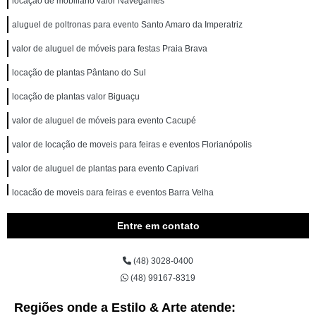
locação de mobiliario valor Navegantes
aluguel de poltronas para evento Santo Amaro da Imperatriz
valor de aluguel de móveis para festas Praia Brava
locação de plantas Pântano do Sul
locação de plantas valor Biguaçu
valor de aluguel de móveis para evento Cacupé
valor de locação de moveis para feiras e eventos Florianópolis
valor de aluguel de plantas para evento Capivari
locação de moveis para feiras e eventos Barra Velha
valor de aluguel de móveis para festas Pântano do Sul
Entre em contato
locação de poltronas perto de mim valor Laguna
(48) 3028-0400
aluguel de moveis para eventos valor Canasvieiras
(48) 99167-8319
locação de moveis para feiras e eventos valor Oceania Park
Regiões onde a Estilo & Arte atende:
locação de moveis para feiras e eventos Daniela