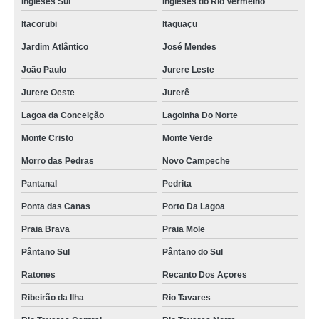
Ingleses Sul
Ingleses do Rio Vermelho
aluguel de móveis para evento Monte Verde
Itacorubi
Itaguaçu
valor de aluguel de moveis para eventos Recanto Dos Açores
Jardim Atlântico
José Mendes
valor de aluguel de moveis para eventos São João do Rio Vermelho
João Paulo
Jurere Leste
aluguel de móveis para evento Itacorubi
Jurere Oeste
Jurerê
aluguel de mobiliario para festa Carvoeira
Lagoa da Conceição
Lagoinha Do Norte
locação de poltronas perto de mim Balneário Camboriú
Monte Cristo
Monte Verde
valor de locação de poltronas perto de mim Costeira do Pirajubaé
Morro das Pedras
Novo Campeche
aluguel de plantas para evento valor Tapera
Pantanal
Pedrita
aluguel de moveis para eventos Joinville
Ponta das Canas
Porto Da Lagoa
Praia Brava
Praia Mole
locação de móveis para casamento valor Ponta das Canas
Pântano Sul
Pântano do Sul
aluguel de plantas para evento valor Ingleses Rio Vermelho
Ratones
Recanto Dos Açores
locação de poltronas perto de mim valor Lages
Ribeirão da Ilha
Rio Tavares
locação de plantas Alto Ribeirão