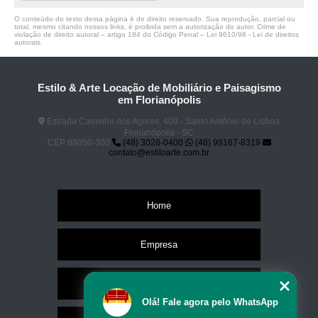
O conteúdo do texto desta página é de direito reservado. Sua reprodução, parcial ou
total, mesmo citando nossos links, é proibida sem a autorização do autor. Crime de
violação de direito autoral – artigo 184 do Código Penal –
Lei 9610/98 - Lei de direitos
autorais
.
Estilo & Arte Locação de Mobiliário e Paisagismo
em Florianópolis
Estrada Caminho dos Açores, 400 - Santo Antônio de Lisboa
Florianópolis - SC
CEP:88050-300
(48) 3028-0400
(48) 99167-8319
contato@estiloarte.com.br
Home
Empresa
Missão
Olá! Fale agora pelo WhatsApp