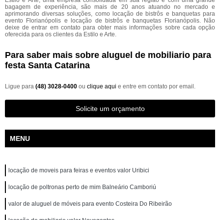
Estilo e Arte, uma empresa consolidada em sua região e com uma grande
bagagem de experiência, são mais de 20 anos atuando no mercado e
aprimorando diversas soluções, como locação de bistrôs e banquetas para
evento Florianópolis e locação de bistrôs e banquetas Florianópolis. Não
deixe de entrar em contato para obter mais informações sobre cada opção
oferecida para os clientes da Estilo e Arte.
Para saber mais sobre aluguel de mobiliario para
festa Santa Catarina
Ligue para
(48) 3028-0400
ou
clique aqui
e entre em contato por email.
Solicite um orçamento
MENU
locação de moveis para feiras e eventos valor Uribici
locação de poltronas perto de mim Balneário Camboriú
valor de aluguel de móveis para evento Costeira Do Ribeirão