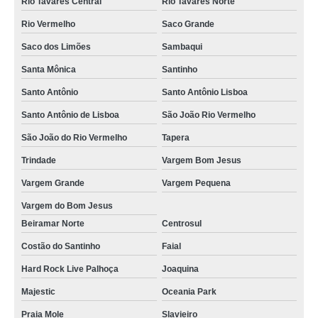
Rio Tavares Central
Rio Tavares Norte
valor de aluguel de mobiliario para festa Novo Campeche
Rio Vermelho
Saco Grande
aluguel de móveis para evento valor Costeira do Pirajubaé
Saco dos Limões
Sambaqui
valor de locação de mobiliario Canto Da Lagoa
Santa Mônica
Santinho
valor de locação de poltronas perto de mim Ingleses do Rio Vermelho
Santo Antônio
Santo Antônio Lisboa
valor de aluguel de plantas para evento Abraão
Santo Antônio de Lisboa
São João Rio Vermelho
aluguel de moveis para casamento valor Lagoa da Conceição
São João do Rio Vermelho
Tapera
valor de aluguel de moveis para casamento Praia Mole
Trindade
Vargem Bom Jesus
aluguel de móveis para festas valor Barra Lagoa
Vargem Grande
Vargem Pequena
locação de mobiliario valor Costeira Pirajubaé
Vargem do Bom Jesus
Beiramar Norte
Centrosul
aluguel de poltronas para evento valor Águas Mornas
Costão do Santinho
Faial
aluguel de moveis para eventos valor Joaquina
Hard Rock Live Palhoça
Joaquina
aluguel de mobiliario para festa valor Brusque
Majestic
Oceania Park
locação de mobiliario Barra Velha
Praia Mole
Slavieiro