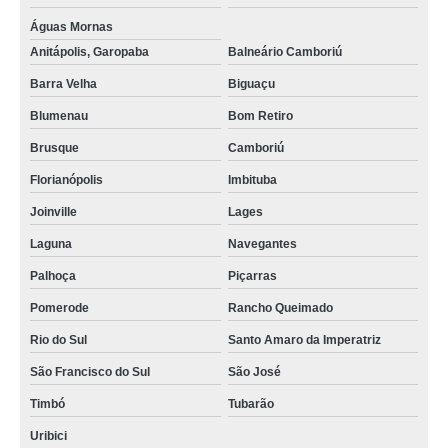
valor de aluguel de poltronas para evento Uribici
Águas Mornas
aluguel de moveis para casamento valor Florianópolis
Anitápolis, Garopaba
Balneário Camboriú
aluguel de móveis para festas Base Aérea
Barra Velha
Biguaçu
Blumenau
Bom Retiro
Brusque
Camboriú
Florianópolis
Imbituba
Joinville
Lages
Laguna
Navegantes
Palhoça
Piçarras
Pomerode
Rancho Queimado
Rio do Sul
Santo Amaro da Imperatriz
São Francisco do Sul
São José
Timbó
Tubarão
Uribici