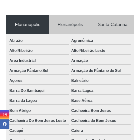
valor de locação de móveis para casamento Centrosul
aluguel de moveis para casamento Area Industrial
Florianópolis
Florianópolis
Santa Catarina
aluguel de plantas para evento Pomerode
Abraão
Agronômica
aluguel de móveis para festas valor Águas Mornas
Alto Ribeirão
Alto Ribeirão Leste
aluguel de móveis para evento valor Córrego Grande
Area Industrial
Armação
locação de plantas valor Ingleses
Armação Pântano Sul
Armação do Pântano do Sul
aluguel de plantas para evento Armação
Açores
Balneário
valor de locação de moveis para feiras e eventos Ribeirão da Ilha
Barra Do Sambaqui
Barra Lagoa
aluguel de moveis para casamento Estreito
Barra da Lagoa
Base Aérea
valor de aluguel de poltronas para evento Joinville
Bom Abrigo
Cachoeira Bom Jesus
locação de móveis para casamento Daniela
Cachoeira Do Bom Jesus Leste
Cachoeira do Bom Jesus
locação de móveis para casamento valor Bom Abrigo
Cacupé
Caiera
valor de aluguel de mobiliario para festa Itacorubi