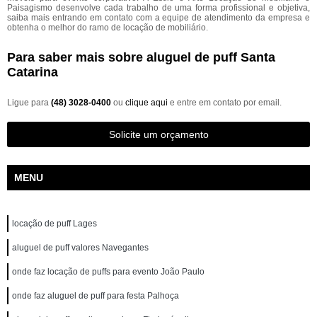
Paisagismo desenvolve cada trabalho de uma forma profissional e objetiva,
saiba mais entrando em contato com a equipe de atendimento da empresa e
obtenha o melhor do ramo de locação de mobiliário.
Para saber mais sobre aluguel de puff Santa
Catarina
Ligue para
(48) 3028-0400
ou
clique aqui
e entre em contato por email.
Solicite um orçamento
MENU
locação de puff Lages
aluguel de puff valores Navegantes
onde faz locação de puffs para evento João Paulo
onde faz aluguel de puff para festa Palhoça