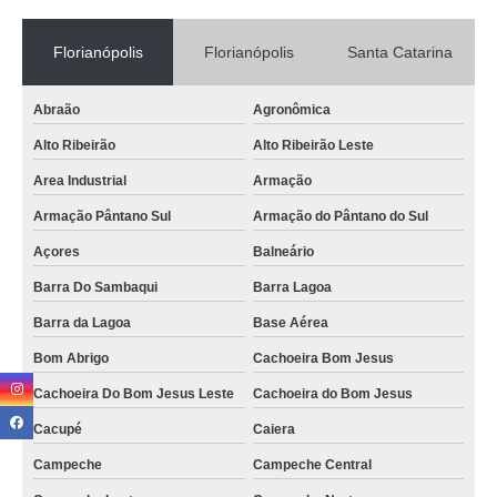
preço de locação de puffs para eventos Novo Campeche
Florianópolis
Florianópolis
Santa Catarina
aluguel de puff e poltrona São Francisco do Sul
Abraão
Agronômica
locação de puffs para eventos corporativos valores Forte
Alto Ribeirão
Alto Ribeirão Leste
aluguel de puff para festa corporativa Jurerê
Area Industrial
Armação
aluguel de puff para festa corporativa valores Rio do Sul
Armação Pântano Sul
Armação do Pântano do Sul
aluguel de puff para festas valores Camboriú
Açores
Balneário
onde faz locação de puffs para evento Ingleses Norte
Barra Do Sambaqui
Barra Lagoa
locação de puff para festas Navegantes
Barra da Lagoa
Base Aérea
aluguel de puff para festas Armação do Pântano do Sul
Bom Abrigo
Cachoeira Bom Jesus
aluguel de puff para aniversários Vargem do Bom Jesus
Cachoeira Do Bom Jesus Leste
Cachoeira do Bom Jesus
locação de puffs para eventos corporativos Ingleses Sul
Cacupé
Caiera
aluguel de puff para festa Carvoeira
Campeche
Campeche Central
onde faz locação de puff Novo Campeche