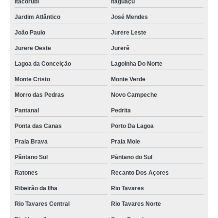
Itacorubi
Itaguaçu
preço de locação de puff Jurere Oeste
Jardim Atlântico
José Mendes
preço de aluguel de puff para festa Santa Mônica
João Paulo
Jurere Leste
aluguel de puff para festas valores Area Industrial
Jurere Oeste
Jurerê
onde faz locação de puffs para eventos Barra da Lagoa
Lagoa da Conceição
Lagoinha Do Norte
locação de puff e poltrona Brusque
Monte Cristo
Monte Verde
onde faz locação de puffs para eventos corporativos Santo Antônio Lisboa
Morro das Pedras
Novo Campeche
preço de locação de puffs para eventos corporativos Jurere Oeste
Pantanal
Pedrita
preço de aluguel de puff para aniversários Costão do Santinho
Ponta das Canas
Porto Da Lagoa
Praia Brava
Praia Mole
locação de puff e poltrona valores Capivari
Pântano Sul
Pântano do Sul
locação de puffs para eventos corporativos Bom Abrigo
Ratones
Recanto Dos Açores
aluguel de puff para festa valores Alto Ribeirão Leste
Ribeirão da Ilha
Rio Tavares
preço de aluguel de puff para festa corporativa Novo Campeche
Rio Tavares Central
Rio Tavares Norte
onde faz locação de puffs para eventos Rio Tavares Norte