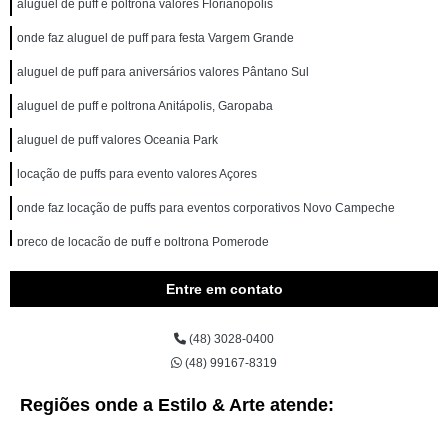
aluguel de puff e poltrona valores Florianópolis
onde faz aluguel de puff para festa Vargem Grande
aluguel de puff para aniversários valores Pântano Sul
aluguel de puff e poltrona Anitápolis, Garopaba
aluguel de puff valores Oceania Park
locação de puffs para evento valores Açores
onde faz locação de puffs para eventos corporativos Novo Campeche
preço de locação de puff e poltrona Pomerode
locação de puffs para eventos Cachoeira Bom Jesus
Entre em contato
locação de puff Campeche Norte
(48) 3028-0400
onde faz aluguel de puff e poltrona Carianos
(48) 99167-8319
locação de puff e poltrona valores Carvoeira
Regiões onde a Estilo & Arte atende:
preço de aluguel de puff Armação
aluguel de puff para festas Córrego Grande