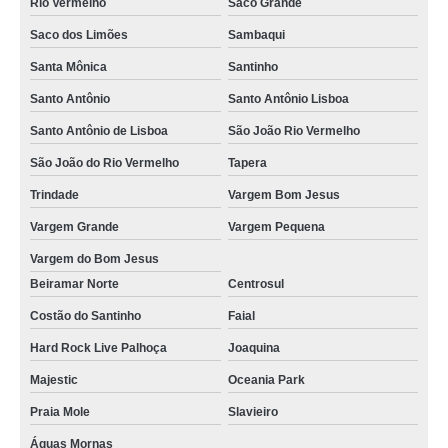
Rio Vermelho
Saco Grande
locação de puffs para evento Imbituba
Saco dos Limões
Sambaqui
preço de aluguel de puff para festa corporativa Costeira Do Ribeirão
Santa Mônica
Santinho
locação de puff valores Barra Velha
Santo Antônio
Santo Antônio Lisboa
locação de puff e poltrona Vargem Pequena
Santo Antônio de Lisboa
São João Rio Vermelho
locação de puffs para eventos Majestic
São João do Rio Vermelho
Tapera
onde faz aluguel de puff para aniversários Praia Mole
Trindade
Vargem Bom Jesus
onde faz aluguel de puff Armação Pântano Sul
Vargem Grande
Vargem Pequena
aluguel de puff para festa corporativa valores Ingleses
Vargem do Bom Jesus
Beiramar Norte
Centrosul
locação de puff para festas Campeche
Costão do Santinho
Faial
aluguel de puff para festa Sambaqui
Hard Rock Live Palhoça
Joaquina
preço de locação de puff Vargem Pequena
Majestic
Oceania Park
locação de puff para festas valores Capoeiras
Praia Mole
Slavieiro
onde faz locação de puff para festas Armação do Pântano do Sul
Águas Mornas