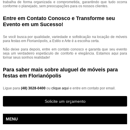
trabalha de forma organizada e comprometida, garantindo que tudo ocorra
conforme o planejado, sem preocupações para os nossos clientes.
Entre em Contato Conosco e Transforme seu
Evento em um Sucesso!
Se você busca por qualidade, variedade e sofisticação na locação de móveis
para festas em Florianópolis, a Estilo e Arte é a escolha certa.
Não deixe para depois, entre em contato conosco e garanta que seu evento
seja um verdadeiro espetáculo de conforto e elegância. Estamos aqui para
tornar seus sonhos realidade!
Para saber mais sobre aluguel de móveis para
festas em Florianópolis
Ligue para
(48) 3028-0400
ou
clique aqui
e entre em contato por email.
Solicite um orçamento
MENU