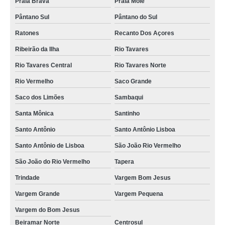
Praia Brava
Praia Mole
aluguel de móveis e decorações para eventos Armação
Pântano Sul
Pântano do Sul
empresa para aluguel de móveis para decoração de casamento Vargem
Ratones
Recanto Dos Açores
Grande
Ribeirão da Ilha
Rio Tavares
aluguel de sofás para festas orçamento Ingleses Rio Vermelho
Rio Tavares Central
Rio Tavares Norte
aluguel de móveis e materiais para festas e eventos orçamento Pomerode
Rio Vermelho
Saco Grande
aluguel de mobiliário para festa valor Canto Da Lagoa
Saco dos Limões
Sambaqui
aluguel de móveis para festa valor Forte
Santa Mônica
Santinho
aluguel de mobiliário para casamento valor Base Aérea
Santo Antônio
Santo Antônio Lisboa
aluguel de móveis para festas e eventos orçamento Itaguaçu
Santo Antônio de Lisboa
São João Rio Vermelho
empresa para aluguel de móveis de decoração Cachoeira do Bom Jesus
São João do Rio Vermelho
Tapera
aluguel de móveis para decoração de casamento orçamento Campeche
Norte
Trindade
Vargem Bom Jesus
Vargem Grande
Vargem Pequena
empresa para aluguel de sofás para eventos Vargem Bom Jesus
Vargem do Bom Jesus
onde encontrar aluguel de móveis para decoração de casamento Caiera
Beiramar Norte
Centrosul