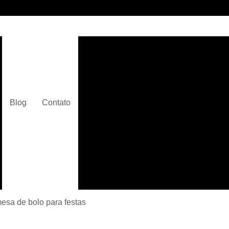
Alugar Arranjos de Fl
Alugar Plantas e Flores para
Alugar Plantas Ornamentai
Alugar Plantas para Decoração
Blog
Contato
Alugar Plantas para Eventos
Alugar Plantas para Festas
Aluguel de Cadeira
Aluguel de Cadeira e Mesa para Eve
Aluguel de Cadeira e Mesa para Fest
Aluguel de Cadeira Mais Próx
esa de bolo para festas
Aluguel de Cadeira para Eve