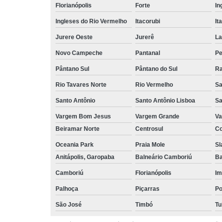
Florianópolis
Forte
In
Ingleses do Rio Vermelho
Itacorubi
It
Jurere Oeste
Jurerê
La
Novo Campeche
Pantanal
Pe
Pântano Sul
Pântano do Sul
Ra
Rio Tavares Norte
Rio Vermelho
Sa
Santo Antônio
Santo Antônio Lisboa
Sa
Vargem Bom Jesus
Vargem Grande
Va
Beiramar Norte
Centrosul
Co
Oceania Park
Praia Mole
Sl
Anitápolis, Garopaba
Balneário Camboriú
Ba
Camboriú
Florianópolis
Im
Palhoça
Piçarras
P
São José
Timbó
Tu