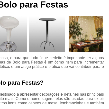
Bolo para Festas
Aluguel de Cadeira para Fest
Aluguel de Mesa
Alu
Aluguel de Mesa de Bolo par
Aluguel de Mesa e Cadeira
Aluguel de Mesa e Cadeira para Fes
Aluguel de Mesa para Festa
A
Aluguel de Mesa para Festas de Anive
osa, e para que tudo fique perfeito é importante ter alguns
Aluguel de Mobiliário para Even
s de Bolo para Festas é um ótimo item para incrementar
ico, é um artigo prático e prático que vai contribuir para o
Aluguel de Moveis de Escritori
Aluguel de Moveis para Casam
lo para Festas?
Aluguel de Moveis Rusticos para 
stinado a apresentar decorações e detalhes nas principais
Aluguel de Móvei
uito mais. Como o nome sugere, elas são usadas para exibir
Aluguel de Móveis para Eventos Empre
utros itens como centros de mesa, lembrancinhas e também