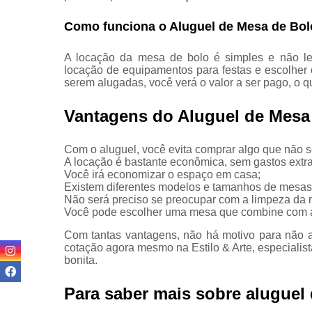
Locação de
bistrô e
Como funciona o Aluguel de Mesa de Bol
banquetas
Locação de
A locação da mesa de bolo é simples e não le
cadeiras
locação de equipamentos para festas e escolher
para
serem alugadas, você verá o valor a ser pago, o
eventos
Vantagens do Aluguel de Mesa 
Locação de
mesas de
demolição
Com o aluguel, você evita comprar algo que não 
A locação é bastante econômica, sem gastos extra
Locação de
Você irá economizar o espaço em casa;
mobiliário
Existem diferentes modelos e tamanhos de mesas 
Não será preciso se preocupar com a limpeza da
Locação de
Você pode escolher uma mesa que combine com a
mobiliários
Com tantas vantagens, não há motivo para não 
Locação de
cotação agora mesmo na Estilo & Arte, especialist
móveis
bonita.
Locação de
plantas
Para saber mais sobre aluguel 
Locação de