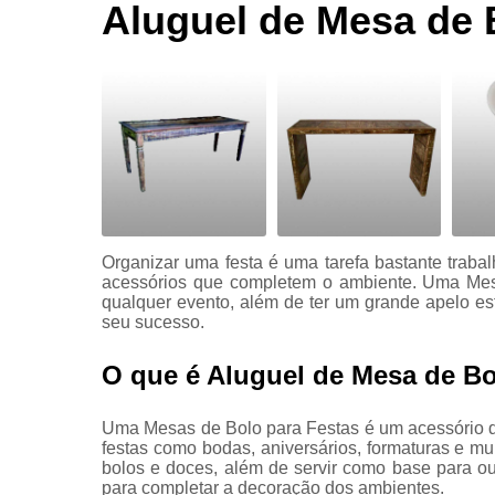
Aluguel de
Aluguel de Mesa de 
móvel
Aluguel de
plantas
Aluguel de
poltronas
Aluguel de
puffs
Aluguel de
sofás
Organizar uma festa é uma tarefa bastante trabalh
acessórios que completem o ambiente. Uma Mesa
Aluguel de
qualquer evento, além de ter um grande apelo estét
tapetes
seu sucesso.
Decorações
O que é Aluguel de Mesa de Bo
para
eventos
Uma Mesas de Bolo para Festas é um acessório de
Empresa de
festas como bodas, aniversários, formaturas e m
aluguel de
bolos e doces, além de servir como base para o
móveis
para completar a decoração dos ambientes.