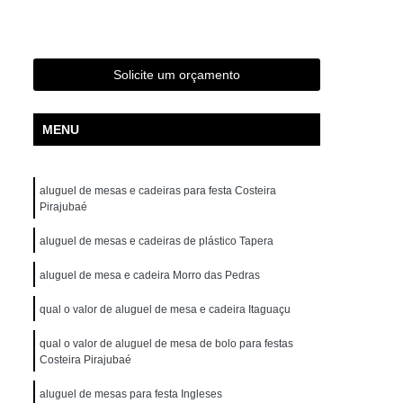
as
Aluguel de Cadeira Perto de Mim
guel de Mesa de Bolo para Festa
a Festas
Aluguel de Mesa de Festa
Solicite um orçamento
Aluguel de Mesa e Cadeira de Plástico
MENU
ta
Aluguel de Mesa e Cadeira para Festas
luguel de Mesa para Festa de Aniversário
aluguel de mesas e cadeiras para festa Costeira
rsário
Aluguel de Mesa Redonda para Festa
Pirajubaé
to
Aluguel de Mobiliário para Eventos
aluguel de mesas e cadeiras de plástico Tapera
o
Aluguel de Moveis para Casamento
aluguel de mesa e cadeira Morro das Pedras
entos
Aluguel de Moveis para Festas
qual o valor de aluguel de mesa e cadeira Itaguaçu
Festa
Aluguel de Móveis para Escritório
qual o valor de aluguel de mesa de bolo para festas
s para Eventos de Empresa
Costeira Pirajubaé
sariais
Aluguel de Móveis para Festa Infantil
aluguel de mesas para festa Ingleses