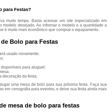
Aluguel de Mesas Bistrô
o para Festas?
Aluguel de Móveis e Decoração para 
Aluguel de Móveis para Eventos
va muito tempo. Basta acessar um site especializado em
 o modelo desejado. Ao informar o modelo e a quantidade a
Aluguel de Móveis para Festa
 que é muito mais econômico que comprar o equipamento.
Aluguel de Móveis
de Bolo para Festas
Locação de Móvei
Locação de Móve
será usado novamente;
s;
Locação de Móvei
disponíveis para aluguel;
Aluguel de Mobiliário 
 mesa;
 decoração da festa;
Aluguel de Mobiliári
alugar uma mesa de bolo para sua próxima festa. Faça sua
Aluguel de Móveis d
as em cenografia para eventos, e deixe sua festa ainda mais
Aluguel de Móveis e Decor
Aluguel de Móveis e Materiais
de mesa de bolo para festas