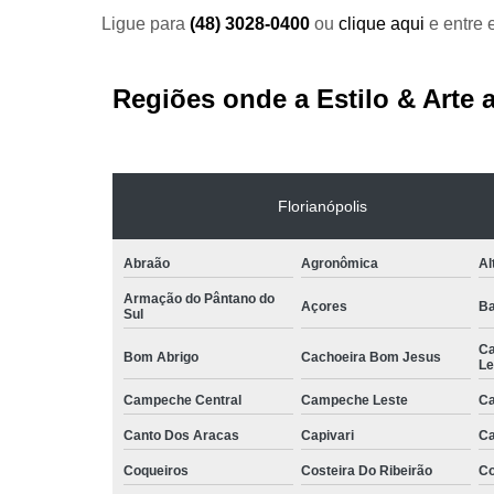
poltronas
Ligue para
(48) 3028-0400
ou
clique aqui
e entre 
Locações
de móveis
Regiões onde a Estilo & Arte 
Locações
de
poltronas
Mobiliário
Florianópolis
para
eventos
Abraão
Agronômica
Al
Armação do Pântano do
Açores
Ba
Sul
Ca
Bom Abrigo
Cachoeira Bom Jesus
Le
Campeche Central
Campeche Leste
Ca
Canto Dos Aracas
Capivari
Ca
Coqueiros
Costeira Do Ribeirão
Co