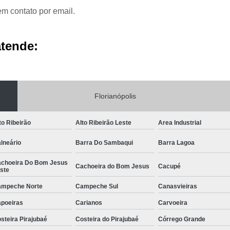
Aluguel de Móveis pa
em contato por email.
Aluguel de Móveis para Deco
Aluguel de Móveis 
atende:
Aluguel de Móveis para 
Aluguel de Móveis 
Aluguel de Sofás p
Florianópolis
Aluguel de Sofás p
Aluguel de Móveis de
to Ribeirão
Alto Ribeirão Leste
Area Industrial
Aluguel de Móveis de 
lneário
Barra Do Sambaqui
Barra Lagoa
Aluguel de Móveis de De
choeira Do Bom Jesus
Cachoeira do Bom Jesus
Cacupé
ste
Aluguel de Móveis de Esc
mpeche Norte
Campeche Sul
Canasvieiras
Aluguel de Móveis de Festa Biguaç
poeiras
Carianos
Carvoeira
Aluguel de Móveis para
steira Pirajubaé
Costeira do Pirajubaé
Córrego Grande
Aluguel de Móveis pa