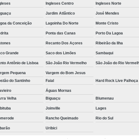
gleses
Ingleses Centro
Ingleses Norte
Aluguel de Móveis pa
aguaçu
Jardim Atlântico
José Mendes
Aluguel de Móv
goa da Conceição
Lagoinha Do Norte
Monte Cristo
Aluguel de Móveis para 
drita
Ponta das Canas
Porto Da Lagoa
Aluguel de Móveis para Piquen
tones
Recanto Dos Açores
Ribeirão da Ilha
Aluguel de Planta Florianópol
co Grande
Saco dos Limões
Sambaqui
Aluguel de Plantas Naturais
nto Antônio de Lisboa
São João Rio Vermelho
São João do Rio Vermel
Aluguel de Planta
rgem Pequena
Vargem do Bom Jesus
stão do Santinho
Faial
Hard Rock Live Palhoça
Locação de Paisagismo para Feiras
avieiro
Águas Mornas
Locação de Planta
rra Velha
Biguaçu
Blumenau
Locação de Plantas
bituba
Joinville
Lages
Locação de Plantas para Feiras e C
omerode
Rancho Queimado
Rio do Sul
Aluguel de Poltrona
Al
barão
Uribici
Aluguel de Poltrona para Casam