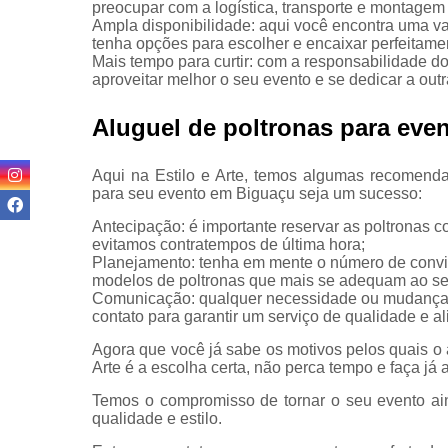
preocupar com a logística, transporte e montagem d
poltronas
Ampla disponibilidade: aqui você encontra uma v
tenha opções para escolher e encaixar perfeitame
Locações
Mais tempo para curtir: com a responsabilidade do
de móveis
aproveitar melhor o seu evento e se dedicar a outr
Locações
de
Aluguel de poltronas para ev
poltronas
Mobiliário
Aqui na Estilo e Arte, temos algumas recomenda
para
para seu evento em Biguaçu seja um sucesso:
eventos
Antecipação: é importante reservar as poltronas 
evitamos contratempos de última hora;
Planejamento: tenha em mente o número de convid
modelos de poltronas que mais se adequam ao se
Comunicação: qualquer necessidade ou mudança 
contato para garantir um serviço de qualidade e a
Agora que você já sabe os motivos pelos quais o 
Arte é a escolha certa, não perca tempo e faça já
Temos o compromisso de tornar o seu evento ai
qualidade e estilo.