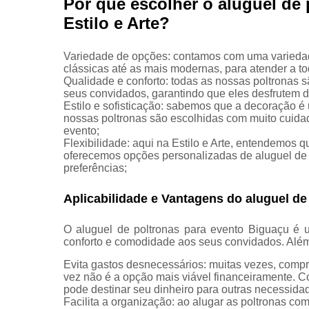
Por que escolher o aluguel de
Locação de
bistrô e
Estilo e Arte?
banquetas
Locação de
Variedade de opções: contamos com uma variedad
cadeiras
clássicas até as mais modernas, para atender a to
para
Qualidade e conforto: todas as nossas poltronas 
eventos
seus convidados, garantindo que eles desfrutem 
Estilo e sofisticação: sabemos que a decoração é
Locação de
nossas poltronas são escolhidas com muito cuidado
mesas de
evento;
demolição
Flexibilidade: aqui na Estilo e Arte, entendemos q
oferecemos opções personalizadas de aluguel de
Locação de
preferências;
mobiliário
Aplicabilidade e Vantagens do aluguel de
Locação de
mobiliários
O aluguel de poltronas para evento Biguaçu é 
Locação de
conforto e comodidade aos seus convidados. Além
móveis
Evita gastos desnecessários: muitas vezes, comp
Locação de
vez não é a opção mais viável financeiramente. C
plantas
pode destinar seu dinheiro para outras necessida
Facilita a organização: ao alugar as poltronas c
Locação de