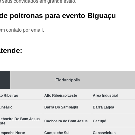
s seus convidados em grande estilo.
Aluguel de Móveis pa
 de poltronas para evento Biguaçu
Aluguel de Móv
Aluguel de Móveis para 
em contato por email.
Aluguel de Móveis para Piquen
atende:
Aluguel de Planta Florianópol
Aluguel de Plantas Naturais
Aluguel de Planta
Florianópolis
Locação de Paisagismo para Feiras
Locação de Planta
to Ribeirão
Alto Ribeirão Leste
Area Industrial
Locação de Plantas
lneário
Barra Do Sambaqui
Barra Lagoa
Locação de Plantas para Feiras e C
choeira Do Bom Jesus
Cachoeira do Bom Jesus
Cacupé
Aluguel de Poltrona
Al
ste
Aluguel de Poltrona para Casam
mpeche Norte
Campeche Sul
Canasvieiras