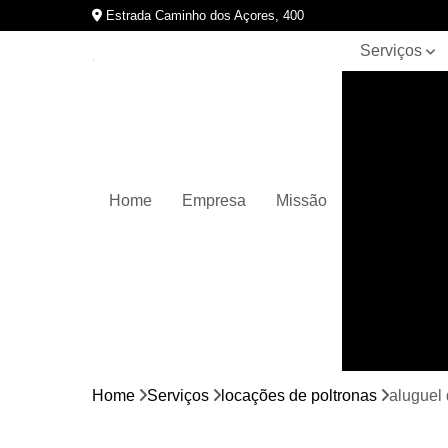
Estrada Caminho dos Açores, 400
Serviços
Alugar
plantas
Aluguel de
cadeiras
Aluguel de
Home
Empresa
Missão
mesas
Aluguel de
mobiliários
Aluguel de
móveis
Aluguel de
móveis
para
Home
Serviços
locações de poltronas
aluguel
eventos e
decoração