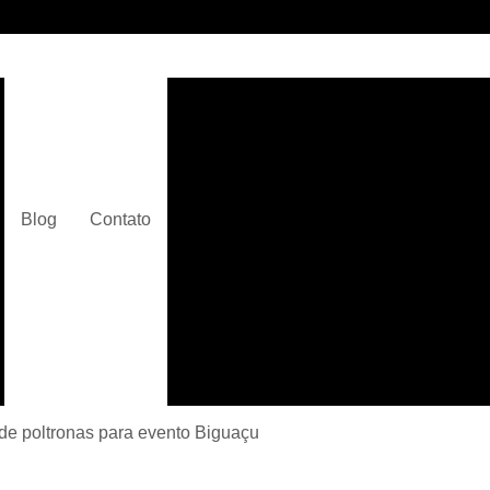
Alugar Arranjos de Fl
Alugar Plantas e Flores para
Alugar Plantas Ornamentai
Alugar Plantas para Decoração
Blog
Contato
Alugar Plantas para Eventos
Alugar Plantas para Festas
Aluguel de Cadeira
Aluguel de Cadeira e Mesa para Eve
Aluguel de Cadeira e Mesa para Fest
Aluguel de Cadeira Mais Próx
 de poltronas para evento Biguaçu
Aluguel de Cadeira para Eve