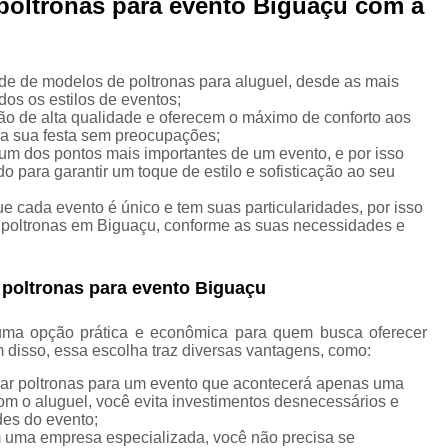
 poltronas para evento Biguaçu com a
Aluguel de Mesas Bistrô
Aluguel de Móveis e Decoração para 
Aluguel de Móveis para Eventos
e de modelos de poltronas para aluguel, desde as mais
dos os estilos de eventos;
Aluguel de Móveis para Festa
são de alta qualidade e oferecem o máximo de conforto aos
da sua festa sem preocupações;
Aluguel de Móveis
 um dos pontos mais importantes de um evento, e por isso
 para garantir um toque de estilo e sofisticação ao seu
Locação de Móvei
ue cada evento é único e tem suas particularidades, por isso
Locação de Móve
 poltronas em Biguaçu, conforme as suas necessidades e
Locação de Móvei
Aluguel de Mobiliário 
 poltronas para evento Biguaçu
Aluguel de Mobiliári
uma opção prática e econômica para quem busca oferecer
Aluguel de Móveis d
 disso, essa escolha traz diversas vantagens, como:
Aluguel de Móveis e Decor
rar poltronas para um evento que acontecerá apenas uma
om o aluguel, você evita investimentos desnecessários e
Aluguel de Móveis e Materiais
des do evento;
om uma empresa especializada, você não precisa se