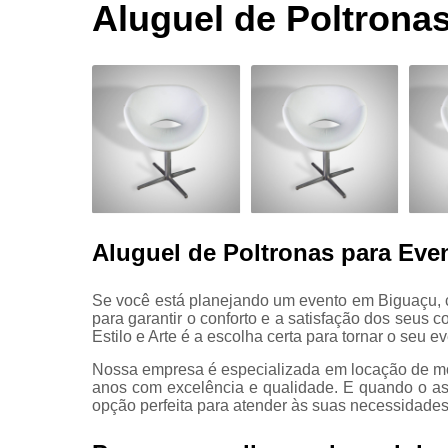
Aluguel de
Aluguel de Poltrona
móvel
Aluguel de
plantas
Aluguel de
poltronas
Aluguel de
puffs
Aluguel de
sofás
Aluguel de Poltronas para Eve
Aluguel de
tapetes
Se você está planejando um evento em Biguaçu, c
Decorações
para garantir o conforto e a satisfação dos seus 
para
Estilo e Arte é a escolha certa para tornar o seu 
eventos
Nossa empresa é especializada em locação de mo
anos com excelência e qualidade. E quando o as
Empresa de
opção perfeita para atender às suas necessidades
aluguel de
móveis