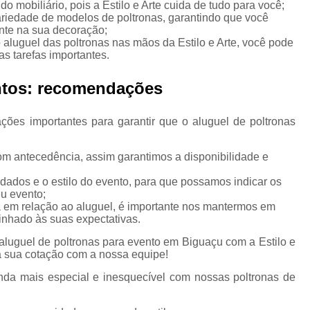
Aluguel de Móveis pa
o mobiliário, pois a Estilo e Arte cuida de tudo para você;
ariedade de modelos de poltronas, garantindo que você
Aluguel de Móveis para Deco
nte na sua decoração;
 aluguel das poltronas nas mãos da Estilo e Arte, você pode
Aluguel de Móveis 
as tarefas importantes.
Aluguel de Móveis para 
entos: recomendações
Aluguel de Móveis 
Aluguel de Sofás p
ções importantes para garantir que o aluguel de poltronas
Aluguel de Sofás p
com antecedência, assim garantimos a disponibilidade e
Aluguel de Móveis de
ados e o estilo do evento, para que possamos indicar os
Aluguel de Móveis de 
u evento;
em relação ao aluguel, é importante nos mantermos em
Aluguel de Móveis de De
linhado às suas expectativas.
Aluguel de Móveis de Esc
aluguel de poltronas para evento em Biguaçu com a Estilo e
 a sua cotação com a nossa equipe!
Aluguel de Móveis de Festa Biguaç
nda mais especial e inesquecível com nossas poltronas de
Aluguel de Móveis para
Aluguel de Móveis pa