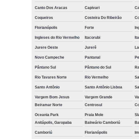
Canto Dos Aracas
Capivari
Ca
Coqueiros
Costeira Do Ribeirão
Co
Florianópolis
Forte
In
Ingleses do Rio Vermelho
Itacorubi
It
Jurere Oeste
Jurerê
La
Novo Campeche
Pantanal
Pe
Pântano Sul
Pântano do Sul
Ra
Rio Tavares Norte
Rio Vermelho
Sa
Santo Antônio
Santo Antônio Lisboa
Sa
Vargem Bom Jesus
Vargem Grande
Va
Beiramar Norte
Centrosul
Co
Oceania Park
Praia Mole
Sl
Anitápolis, Garopaba
Balneário Camboriú
Ba
Camboriú
Florianópolis
Im