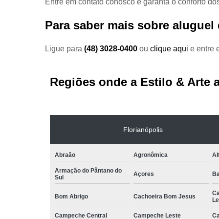
Entre em contato conosco e garanta o conforto do
Para saber mais sobre aluguel
Ligue para
(48) 3028-0400
ou
clique aqui
e entre 
Regiões onde a Estilo & Arte 
Florianópolis
Abraão
Agronômica
Al
Armação do Pântano do
Açores
Ba
Sul
Ca
Bom Abrigo
Cachoeira Bom Jesus
Le
Campeche Central
Campeche Leste
Ca