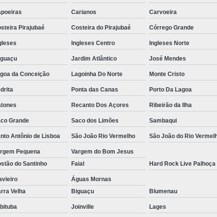
Aluguel de Poltro
poeiras
Carianos
Carvoeira
Aluguel de Poltr
steira Pirajubaé
Costeira do Pirajubaé
Córrego Grande
gleses
Ingleses Centro
Ingleses Norte
Aluguel de Poltro
aguaçu
Jardim Atlântico
José Mendes
Aluguel de Poltr
goa da Conceição
Lagoinha Do Norte
Monte Cristo
Aluguel de Poltron
drita
Ponta das Canas
Porto Da Lagoa
Aluguel de Poltrona para Festa de 
tones
Recanto Dos Açores
Ribeirão da Ilha
Aluguel de Puff
Aluguel de Puff
co Grande
Saco dos Limões
Sambaqui
Aluguel de Puff para Aniver
nto Antônio de Lisboa
São João Rio Vermelho
São João do Rio Vermel
Aluguel de Puff para Festa Cor
rgem Pequena
Vargem do Bom Jesus
Aluguel de Puff Santa Cat
stão do Santinho
Faial
Hard Rock Live Palhoça
Locação de Puff para Fest
avieiro
Águas Mornas
rra Velha
Biguaçu
Blumenau
Locação de Puffs para Even
bituba
Joinville
Lages
Aluguel de Sofá Florianópolis