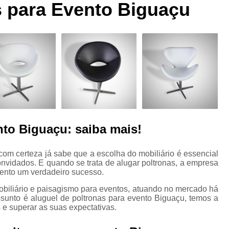
s para Evento Biguaçu
Aluguel de Cadeira para Fest
Aluguel de Mesa
Alu
Aluguel de Mesa de Bolo par
Aluguel de Mesa e Cadeira
Aluguel de Mesa e Cadeira para Fes
Aluguel de Mesa para Festa
A
Aluguel de Mesa para Festas de Anive
nto Biguaçu: saiba mais!
Aluguel de Mobiliário para Even
Aluguel de Moveis de Escritori
om certeza já sabe que a escolha do mobiliário é essencial
convidados. E quando se trata de alugar poltronas, a empresa
Aluguel de Moveis para Casam
evento um verdadeiro sucesso.
Aluguel de Moveis Rusticos para 
biliário e paisagismo para eventos, atuando no mercado há
sunto é aluguel de poltronas para evento Biguaçu, temos a
Aluguel de Móvei
 e superar as suas expectativas.
Aluguel de Móveis para Eventos Empre