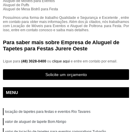
Aluguel de Móveis para Eventos
Aluguel de Puffs
Aluguel de Mesa Bistrô para Festa
Possuímos uma forma de trabalho Qualidade e Segurança e Excelente , entre
em contato para obter mais informações. Além dos já citados, nós trabalhamos
com Locação de Móveis para Eventos e Aluguel de Poltrona para Festa. Por
isso, entre em contato conosco e saiba mais detalhes.
Para saber mais sobre Empresa de Aluguel de
Tapetes para Festas Jurere Oeste
Ligue para
(48) 3028-0400
ou
clique aqui
e entre em contato por email.
Solicite um orçamento
MENU
locação de tapetes para festas e eventos Rio Tavares
valor de aluguel de tapete Bom Abrigo
valor de locação de tapetes para eventos corporativos Tubarão