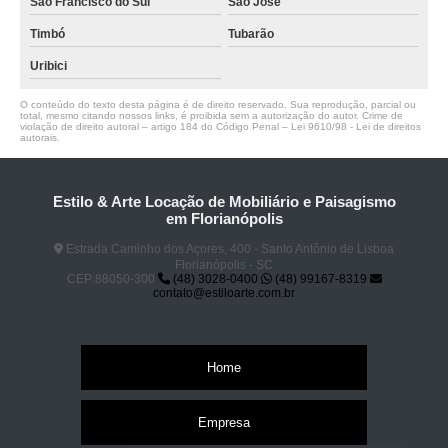
São Francisco do Sul
São José
Timbó
Tubarão
Uribici
O conteúdo do texto desta página é de direito reservado. Sua reprodução, parcial ou
total, mesmo citando nossos links, é proibida sem a autorização do autor. Crime de
violação de direito autoral – artigo 184 do Código Penal –
Lei 9610/98 - Lei de direitos
autorais
.
Estilo & Arte Locação de Mobiliário e Paisagismo
em Florianópolis
Estrada Caminho dos Açores, 400 - Santo Antônio de Lisboa
Florianópolis - SC
CEP:88050-300
(48) 3028-0400
(48) 99167-8319
contato@estiloarte.com.br
Home
Empresa