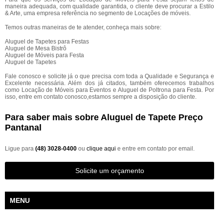
maneira adequada, com qualidade garantida, o cliente deve procurar a Estilo
& Arte, uma empresa referência no segmento de Locações de móveis.
Temos outras maneiras de te atender, conheça mais sobre:
Aluguel de Tapetes para Festas
Aluguel de Mesa Bistrô
Aluguel de Móveis para Festa
Aluguel de Tapetes
Fale conosco e solicite já o que precisa com toda a Qualidade e Segurança e
Excelente necessária. Além dos já citados, também oferecemos trabalhos
como Locação de Móveis para Eventos e Aluguel de Poltrona para Festa. Por
isso, entre em contato conosco,estamos sempre a disposição do cliente.
Para saber mais sobre Aluguel de Tapete Preço
Pantanal
Ligue para
(48) 3028-0400
ou
clique aqui
e entre em contato por email.
Solicite um orçamento
MENU